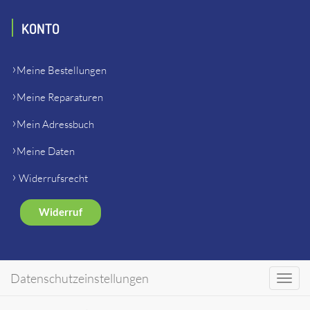
KONTO
Meine Bestellungen
Meine Reparaturen
Mein Adressbuch
Meine Daten
Widerrufsrecht
Widerruf
SHOP
Datenschutzeinstellungen
Toggl
navig