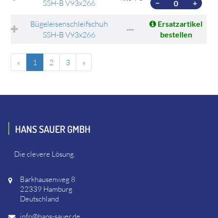
SSH-B V93x266
−
+
Bügeleisenschleifschuh
Ersatzartikel
---
SSH-B V93x266
bestellen
«
1
2
3
»
HANS SAUER GMBH
Die clevere Lösung.
Barkhausenweg 8
22339 Hamburg
Deutschland
info@hans-sauer.de