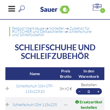
0
Festool Werkzeuge
->
Schleifen
->
Zubehör für
RUTSCHER und Deltaschleifer
->
Schleifschuhe
und Schleifzubehör
SCHLEIFSCHUHE UND
SCHLEIFZUBEHÖR
Preis
In den
Name
Brutto
Warenkorb
Bestellen
Schleifschuh SSH-STF-
39,92 €
115x22510
−
+
Ersatzartikel
Schleifschuh SSH 115x225
---
bestellen