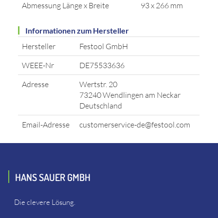
Abmessung Länge x Breite
93 x 266 mm
Informationen zum Hersteller
Hersteller
Festool GmbH
WEEE-Nr
DE75533636
Adresse
Wertstr. 20
73240 Wendlingen am Neckar
Deutschland
Email-Adresse
customerservice-de@festool.com
HANS SAUER GMBH
Die clevere Lösung.