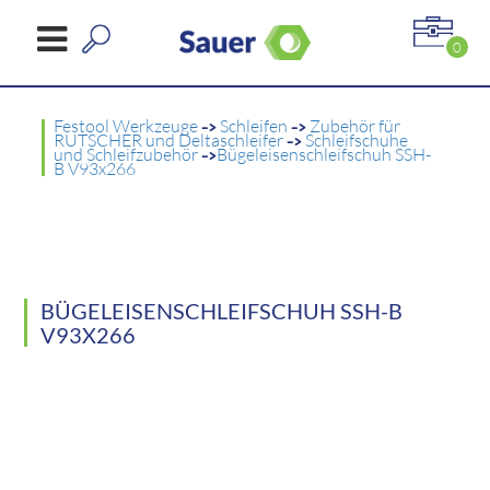
0
Festool Werkzeuge
->
Schleifen
->
Zubehör für
RUTSCHER und Deltaschleifer
->
Schleifschuhe
und Schleifzubehör
->
Bügeleisenschleifschuh SSH-
B V93x266
BÜGELEISENSCHLEIFSCHUH SSH-B
V93X266