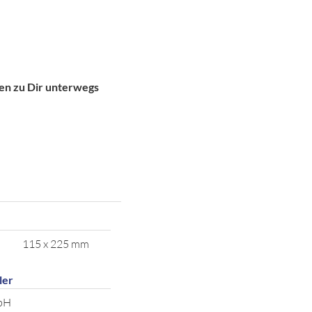
gen zu Dir unterwegs
115 x 225 mm
ler
bH