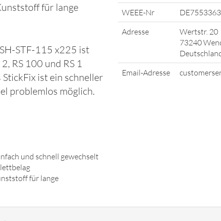
nststoff für lange
WEEE-Nr
DE7553363
Adresse
Wertstr. 20
73240 Wend
SSH-STF-115 x225 ist
Deutschlan
 2, RS 100 und RS 1
Email-Adresse
customerser
StickFix ist ein schneller
el problemlos möglich.
einfach und schnell gewechselt
lettbelag
ststoff für lange