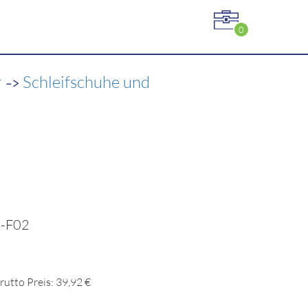
0
->
r
Schleifschuhe und
9-F02
rutto Preis: 39,92 €