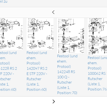
il zu
stool (und
Festool (und
Festool (und
Festool (un
em.
ehem.
ehem.
ehem.
otool)
Protool)
Protool)
Protool)
1228 RS 2
142097 RS 2
142248 RS
100062 RS 
F 220V -
E STF 220V -
100 Q -
Rutscher
tscher
Rutscher
Rutscher
(Liste:1,
iste:1,
(Liste:1,
(Liste:1,
Position:76
sition:60)
Position:60)
Position:70)