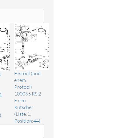
Festool (und
d
ehem.
Protool)
100065 RS 2
1
E neu
Rutscher
(Liste:1,
)
Position:44)