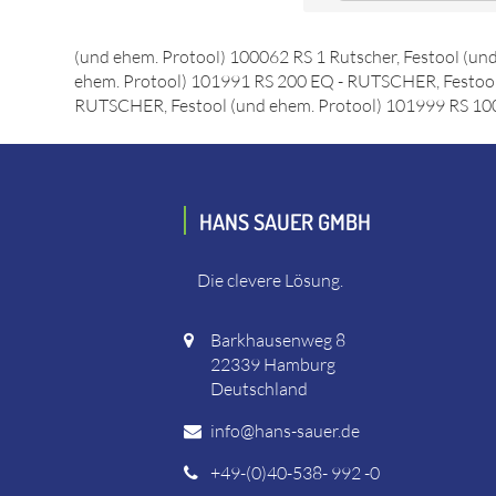
Das Ersatzteil "Schleifschuh SSH-STF-115x22510" online
Protool) 141228 RS 2 STF 220V - Rutscher, Festool (und
(und ehem. Protool) 100062 RS 1 Rutscher, Festool (un
ehem. Protool) 101991 RS 200 EQ - RUTSCHER, Festool
RUTSCHER, Festool (und ehem. Protool) 101999 RS 100 Q
HANS SAUER GMBH
Die clevere Lösung.
Barkhausenweg 8
22339 Hamburg
Deutschland
info@hans-sauer.de
+49-(0)40-538- 992 -0