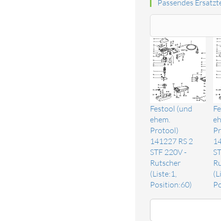
Passendes Ersatzte
Festool (und
Fe
ehem.
eh
Protool)
Pr
141227 RS 2
14
STF 220V -
ST
Rutscher
Ru
(Liste:1,
(L
Position:60)
Po
Ersatzteil Schleifschuh SSH-STF-115x22510