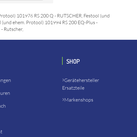
l) 141227 RS 2 STF 220V - Rutscher, Festool (und ehem.
ehem. Protool) 142248 RS 100 Q - Rutscher, Festool
. Protool) 101976 RS 200 Q - RUTSCHER, Festool (und
 (und ehem. Protool) 101994 RS 200 EQ-Plus -
- Rutscher,
SHOP
ungen
Gerätehersteller
Ersatzteile
turen
Markenshops
uch
ht