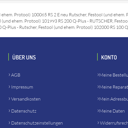
 bestellen. Es passt unter anderem zu: Festool (und ehem. Protoo
 ehem. Protool) 142097 RS 2 E STF 220V - Rutscher, Festool (und 
d ehem. Protool) 100065 RS 2 E neu Rutscher, Festool (und ehem
 (und ehem. Protool) 101993 RS 200 Q-Plus - RUTSCHER, Festool
-Plus - Rutscher, Festool (und ehem. Protool) 102000 RS 100 Q 
ÜBER UNS
KONTO
AGB
Meine Bestell
Impressum
Meine Repara
Versandkosten
Mein Adressb
Datenschutz
Meine Daten
Datenschutzeinstellungen
Widerrufsrec