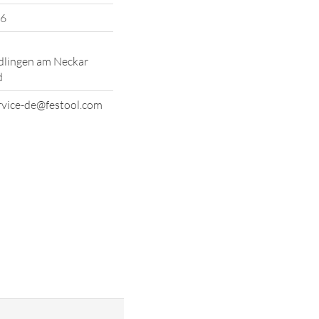
6
lingen am Neckar
d
vice-de@festool.com