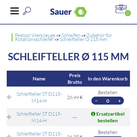
0
Festool Werkzeuge
->
Schleifen
->
Zubehör für
Rotationsschleifer
->
Schleifteller Ø 115 mm
SCHLEIFTELLER Ø 115 MM
Preis
Name
In den Warenkorb
Brutto
Bestellen
Schleifteller ST D115-
26,99 €
M14-H
−
+
Schleifteller ST D115-
Ersatzartikel
---
M14-H
bestellen
Bestellen
Schleifteller ST D115-