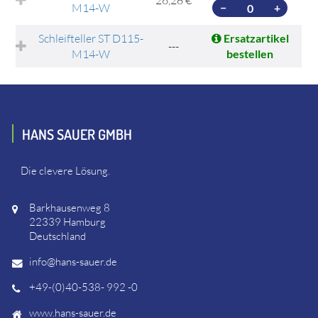
26,28 €
M14-W
−
+
Schleifteller ST D115-
Ersatzartikel
---
M14-W
bestellen
HANS SAUER GMBH
Die clevere Lösung.
Barkhausenweg 8
22339 Hamburg
Deutschland
info@hans-sauer.de
+49-(0)40-538- 992 -0
www.hans-sauer.de