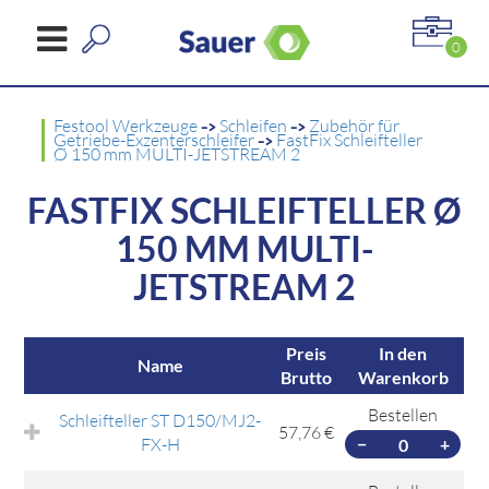
0
Festool Werkzeuge
->
Schleifen
->
Zubehör für
Getriebe-Exzenterschleifer
->
FastFix Schleifteller
Ø 150 mm MULTI-JETSTREAM 2
FASTFIX SCHLEIFTELLER Ø
150 MM MULTI-
JETSTREAM 2
Preis
In den
Name
Brutto
Warenkorb
Bestellen
Schleifteller ST D150/MJ2-
57,76 €
FX-H
−
+