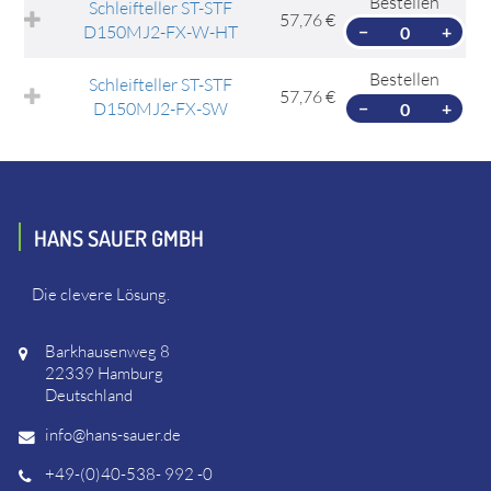
Bestellen
Schleifteller ST-STF
57,76 €
D150MJ2-FX-W-HT
−
+
Bestellen
Schleifteller ST-STF
57,76 €
D150MJ2-FX-SW
−
+
HANS SAUER GMBH
Die clevere Lösung.
Barkhausenweg 8
22339 Hamburg
Deutschland
info@hans-sauer.de
+49-(0)40-538- 992 -0