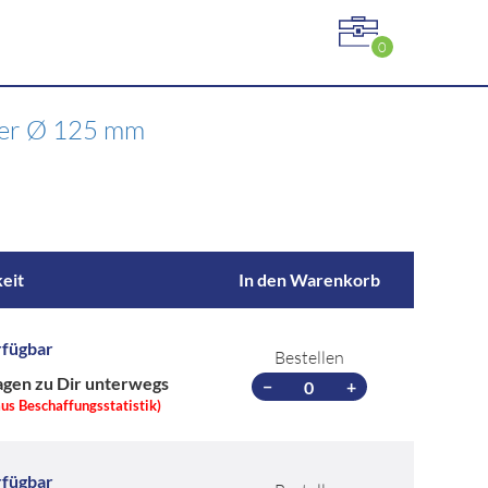
0
ller Ø 125 mm
eit
In den Warenkorb
rfügbar
Bestellen
agen zu Dir unterwegs
−
+
aus Beschaffungsstatistik)
rfügbar