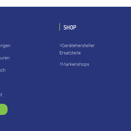
SHOP
ungen
Gerätehersteller
Ersatzteile
turen
Markenshops
uch
ht