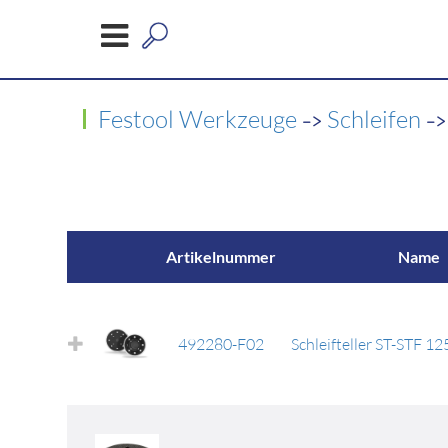
->
-
Festool Werkzeuge
Schleifen
Artikelnummer
Name
492280-F02
Schleifteller ST-STF 