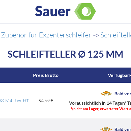
>
->
Zubehör für Exzenterschleifer
Schleifte
SCHLEIFTELLER Ø 125 MM
Preis Brutto
Verfügbark
Bald ve
1258-M4-J W-HT
54,69 €
Voraussichtlich in 14 Tagen*
T
*(nicht am Lager, erwarteter Wert 
Bald ve