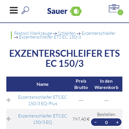
0
Festool Werkzeuge
->
Schleifen
->
Exzenterschleifer
->
Exzenterschleifer ETS EC 150/3
EXZENTERSCHLEIFER ETS
EC 150/3
Preis
In den
Name
Brutto
Warenkorb
Exzenterschleifer ETS EC
---
---
150/3 EQ-Plus
Bestellen
Exzenterschleifer ETS EC
797,40 €
150/3 EQ
−
+