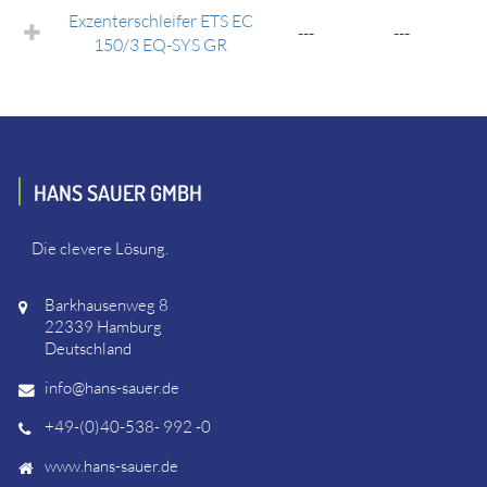
Exzenterschleifer ETS EC
---
---
150/3 EQ-SYS GR
HANS SAUER GMBH
Die clevere Lösung.
Barkhausenweg 8
22339 Hamburg
Deutschland
info@hans-sauer.de
+49-(0)40-538- 992 -0
www.hans-sauer.de