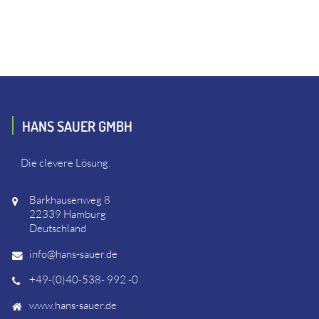
HANS SAUER GMBH
Die clevere Lösung.
Barkhausenweg 8
22339 Hamburg
Deutschland
info@hans-sauer.de
+49-(0)40-538- 992 -0
www.hans-sauer.de