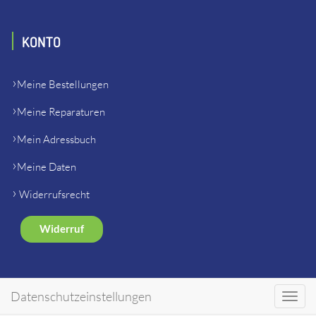
KONTO
Meine Bestellungen
Meine Reparaturen
Mein Adressbuch
Meine Daten
Widerrufsrecht
Widerruf
SHOP
Datenschutzeinstellungen
Toggl
navig