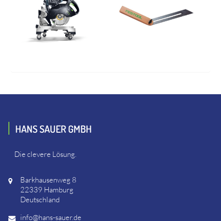
HANS SAUER GMBH
Die clevere Lösung.
Barkhausenweg 8
22339 Hamburg
Deutschland
info@hans-sauer.de