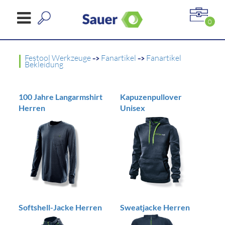
0
Festool Werkzeuge
->
Fanartikel
->
Fanartikel
Bekleidung
100 Jahre Langarmshirt
Kapuzenpullover
Herren
Unisex
Softshell-Jacke Herren
Sweatjacke Herren