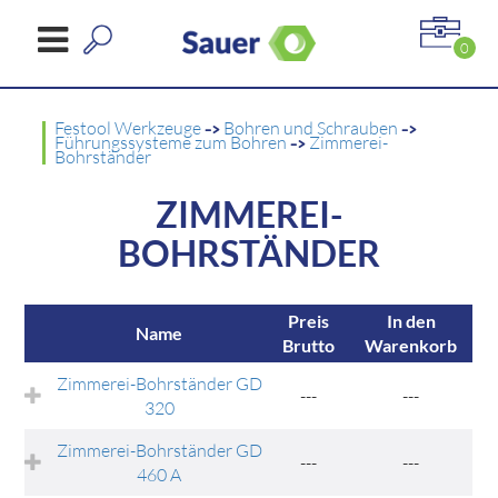
0
Festool Werkzeuge
->
Bohren und Schrauben
->
Führungssysteme zum Bohren
->
Zimmerei-
Bohrständer
ZIMMEREI-
BOHRSTÄNDER
Preis
In den
Name
Brutto
Warenkorb
Zimmerei-Bohrständer GD
---
---
320
Zimmerei-Bohrständer GD
---
---
460 A