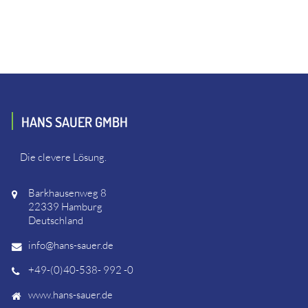
HANS SAUER GMBH
Die clevere Lösung.
Barkhausenweg 8
22339 Hamburg
Deutschland
info@hans-sauer.de
+49-(0)40-538- 992 -0
www.hans-sauer.de