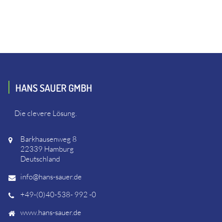
HANS SAUER GMBH
Die clevere Lösung.
Barkhausenweg 8
22339 Hamburg
Deutschland
info@hans-sauer.de
+49-(0)40-538- 992 -0
www.hans-sauer.de