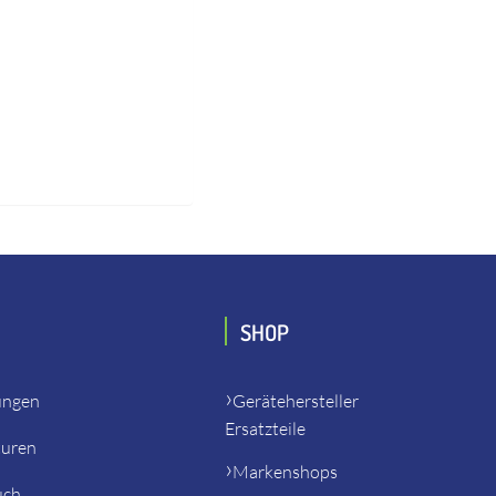
SHOP
ungen
Gerätehersteller
Ersatzteile
turen
Markenshops
uch