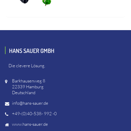
HANS SAUER GMBH
Die clevere Lösung.
Barkhausenweg 8
22339 Hamburg
Deutschland
info@hans-sauer.de
+49-(0)40-538- 992 -0
www.hans-sauer.de