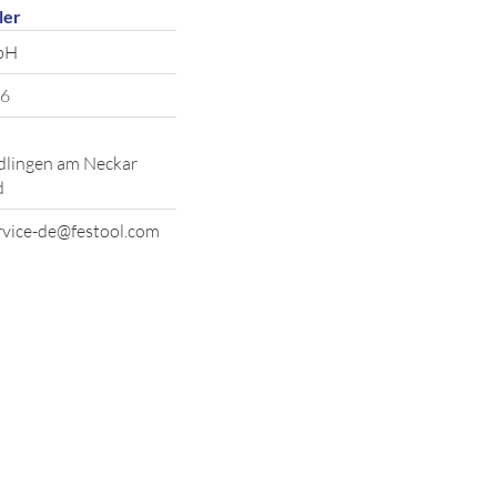
ler
bH
6
lingen am Neckar
d
vice-de@festool.com