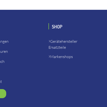
SHOP
ungen
Gerätehersteller
Ersatzteile
turen
Markenshops
uch
ht