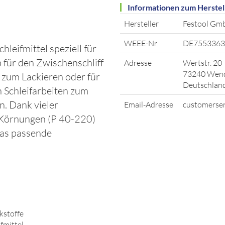
Informationen zum Herstel
Hersteller
Festool Gm
WEEE-Nr
DE7553363
chleifmittel speziell für
 für den Zwischenschliff
Adresse
Wertstr. 20
73240 Wend
f zum Lackieren oder für
Deutschlan
 Schleifarbeiten zum
. Dank vieler
Email-Adresse
customerser
 Körnungen (P 40-220)
das passende
kstoffe
fmittel