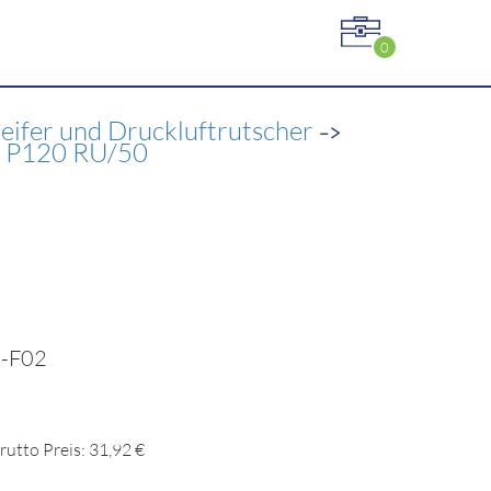
0
->
leifer und Druckluftrutscher
ta P120 RU/50
5-F02
rutto Preis: 31,92 €