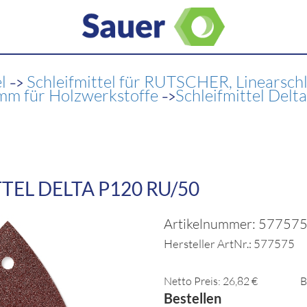
->
el
Schleifmittel für RUTSCHER, Linearsch
->
0 mm für Holzwerkstoffe
Schleifmittel Del
TEL DELTA P120 RU/50
Artikelnummer: 57757
Hersteller ArtNr.: 577575
Netto Preis: 26,82 €
B
Bestellen