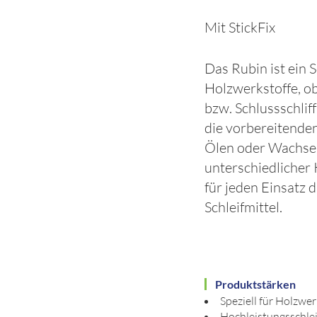
Mit StickFix
Das Rubin ist ein S
Holzwerkstoffe, ob
bzw. Schlussschlif
die vorbereitenden
Ölen oder Wachsen
unterschiedlicher
für jeden Einsatz 
Schleifmittel.
Produktstärken
Speziell für Holzwer
Hochleistungsschlei