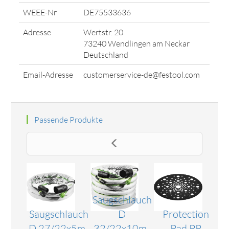
WEEE-Nr
DE75533636
Adresse
Wertstr. 20
73240 Wendlingen am Neckar
Deutschland
Email-Adresse
customerservice-de@festool.com
Passende Produkte
Saugschlauch
Saugschlauch
D
Protection
D 27/22x5m-
32/22x10m-
Pad PP