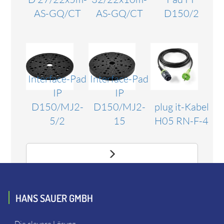
AS-GQ/CT
AS-GQ/CT
D150/2
Interface-Pad
Interface-Pad
IP
IP
D150/MJ2-
D150/MJ2-
plug it-Kabel
5/2
15
H05 RN-F-4
HANS SAUER GMBH
Die clevere Lösung.