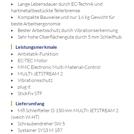
Lange Lebensdauer durch EC-Technik und
hartmetallbestückte Tellerbremse
Kompakte Bauweise und nur 1,6 kg Gewicht für
beste Arbeitsergonomie
Bester Arbeitsschutz durch Vibrationserkennung
Sehr hohe Oberflächengüte durch 5 mm Schleifhub
Leistungsmerkmale
Antistatik-Funktion
EC-TEC Motor
MMC Electronic Multi-Material-Control
MULTI-JETSTREAM 2
Vibrationsschutz
plug it
StickFix STF
Lieferumfang
M8 Schleifteller Ø 150 mm MULTI-JETSTREAM 2
(weich W-HT)
Schraubendreher SW 5
Systainer SYS3 M 187